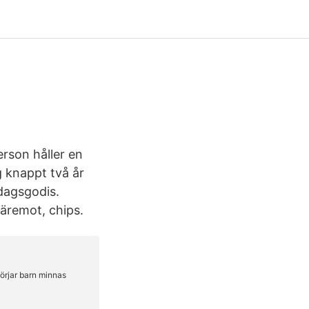
rson håller en
g knappt två år
rdagsgodis.
däremot, chips.