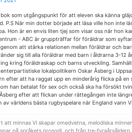
lf 2021
bok som utgångspunkt för att eleven ska känna gläjd
. P.S När min dotter började att läsa ville hon inte l
a. Hon är en envis liten tjej som visar oss när hon k
entrum - ABC är gruppträffar för föräldrar som syftar t
 genom att stärka relationen mellan föräldrar och ba
änder sig till alla föräldrar med barn i åldrarna 3-12 å
ing kring föräldraskap och barns utveckling. Samhälls
enterpartistiske lokalpolitikern Oskar Åsberg i Uppsa
n efter att ha raggat upp en minderårig flicka på en 
som han betalat för sex och också ska ha försökt tvin
Åsberg efter att flickan under rättegången inte längr
 av världens bästa rugbyspelare när England vann 
rt att minnas Vi skapar omedvetna, melodiska minne
ssnar på språkets prosodi, och från tre-fyraårsåldern 