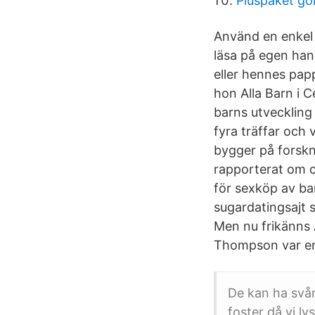
Pluspaket go
Använd en enkel 
läsa på egen hand
eller hennes papp
hon Alla Barn i C
barns utveckling
fyra träffar och v
bygger på forskn
rapporterat om c
för sexköp av bar
sugardatingsajt 
Men nu frikänns 
Thompson var en
De kan ha svå
foster då vi ly