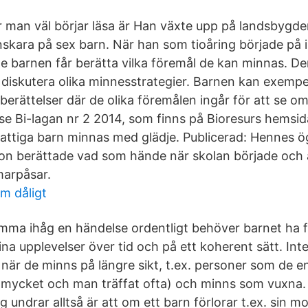
 man väl börjar läsa är Han växte upp på landsbygd
nskara på sex barn. När han som tioåring började på 
ste barnen får berätta vilka föremål de kan minnas. D
diskutera olika minnesstrategier. Barnen kan exempelv
berättelser där de olika föremålen ingår för att se om
(se Bi-lagan nr 2 2014, som finns på Bioresurs hemsid
attiga barn minnas med glädje. Publicerad: Hennes 
on berättade vad som hände när skolan började och a
arpåsar.
sm dåligt
mma ihåg en händelse ordentligt behöver barnet ha 
na upplevelser över tid och på ett koherent sätt. Inte 
 när de minns på längre sikt, t.ex. personer som de e
mycket och man träffat ofta) och minns som vuxna. 
 undrar alltså är att om ett barn förlorar t.ex. sin mor