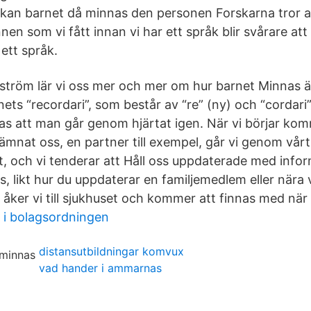
r kan barnet då minnas den personen Forskarna tror at
en som vi fått innan vi har ett språk blir svårare at
 ett språk.
gström lär vi oss mer och mer om hur barnet Minnas ä
ets “recordari”, som består av “re” (ny) och “cordari”
as att man går genom hjärtat igen. När vi börjar ko
mnat oss, en partner till exempel, går vi genom vårt 
vt, och vi tenderar att Håll oss uppdaterade med inf
gs, likt hur du uppdaterar en familjemedlem eller nära 
åker vi till sjukhuset och kommer att finnas med när
 i bolagsordningen
distansutbildningar komvux
vad hander i ammarnas