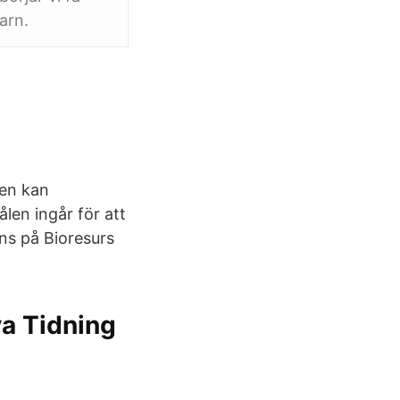
arn.
nen kan
ålen ingår för att
nns på Bioresurs
ya Tidning