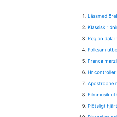
Låssmed öreb
Klassisk ridn
Region dalar
Folksam utbe
Franca marzi
Hr controlle
Apostrophe n
Filmmusik ut
Plötsligt hjä