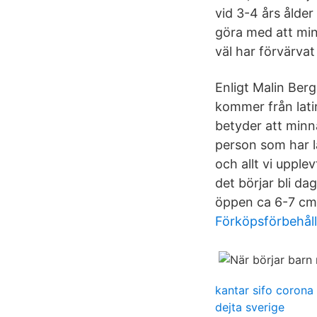
vid 3-4 års ålde
göra med att minn
väl har förvärvat
Enligt Malin Ber
kommer från latin
betyder att minn
person som har lä
och allt vi upple
det börjar bli da
öppen ca 6-7 cm 
Förköpsförbehåll
kantar sifo corona
dejta sverige