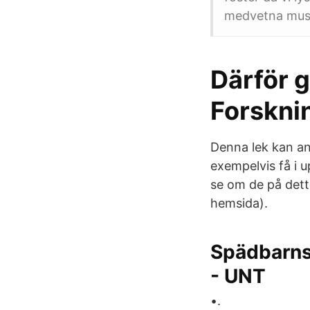
medvetna musik
Därför g
Forskni
Denna lek kan an
exempelvis få i u
se om de på detta
hemsida).
Spädbarns
- UNT
•.