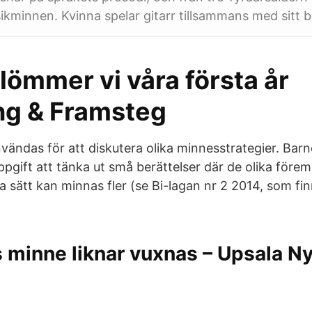
minnen. Kvinna spelar gitarr tillsammans med sitt b
lömmer vi våra första år
ng & Framsteg
vändas för att diskutera olika minnesstrategier. Bar
ppgift att tänka ut små berättelser där de olika förem
 sätt kan minnas fler (se Bi-lagan nr 2 2014, som fi
 minne liknar vuxnas – Upsala N