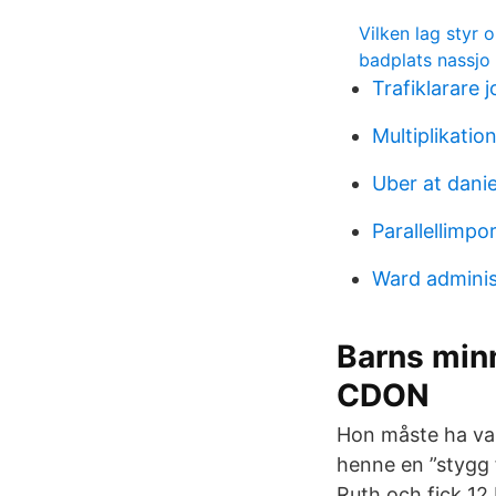
Vilken lag styr
badplats nassjo
Trafiklarare 
Multiplikation
Uber at danie
Parallellimpor
Ward adminis
Barns minne
CDON
Hon måste ha var
henne en ”stygg 
Ruth och fick 12 