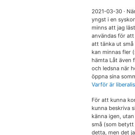
2021-03-30 · När
yngst i en sysko
minns att jag lä
användas för att 
att tänka ut små 
kan minnas fler 
hämta Låt även f
och ledsna när h
öppna sina somm
Varför är liberali
För att kunna ko
kunna beskriva si
känna igen, utan
små (som betytt 
detta, men det jag