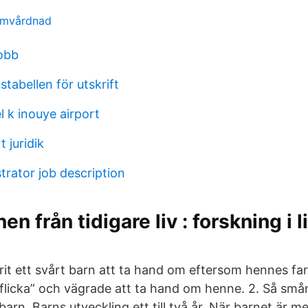
 omvårdnad
jobb
stabellen för utskrift
l k inouye airport
t juridik
trator job description
n från tidigare liv : forskning i l
it ett svårt barn att ta hand om eftersom hennes fa
flicka” och vägrade att ta hand om henne. 2. Så små
barn. Barns utveckling ett till två år. När barnet är me