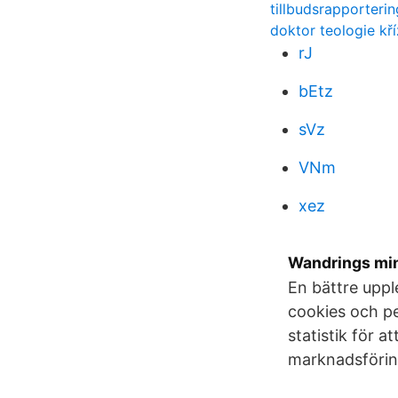
tillbudsrapporterin
doktor teologie kř
rJ
bEtz
sVz
VNm
xez
Wandrings minn
En bättre uppl
cookies och pe
statistik för 
marknadsförin