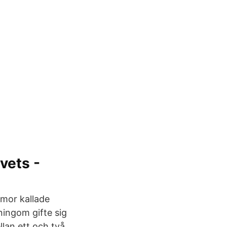
ivets -
rmor kallade
ningom gifte sig
llan ett och två