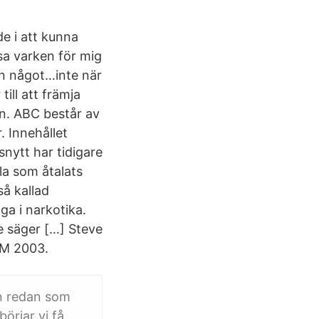
e i att kunna
äsa varken för mig
an något…inte när
ill att främja
rn. ABC består av
r. Innehållet
nytt har tidigare
la som åtalats
så kallad
ga i narkotika.
e säger […] Steve
VM 2003.
n redan som
börjar vi få