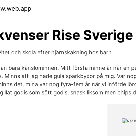
jqw.web.app
venser Rise Sverige
ivitet och skola efter hjärnskakning hos barn
an bara känslominnen. Mitt första minne är när en pe
s. Minns att jag hade gula sparkbyxor på mig. Var no
t. minns det, mina var nog fyra-fem år när vi införde lö
 gillat godis som sött godis, snask liksom men chips 