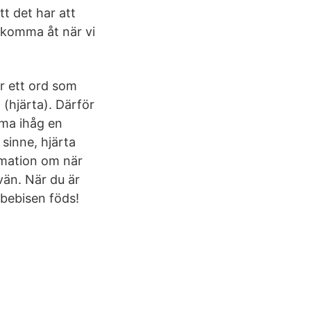
t det har att
t komma åt när vi
r ett ord som
 (hjärta). Därför
mma ihåg en
sinne, hjärta
ormation om när
vän. När du är
 bebisen föds!