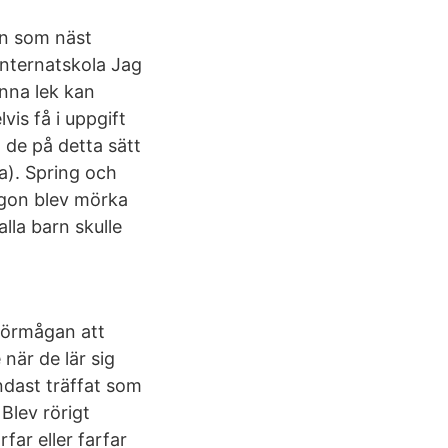
en som näst
internatskola Jag
enna lek kan
is få i uppgift
 de på detta sätt
a). Spring och
ögon blev mörka
lla barn skulle
förmågan att
när de lär sig
ndast träffat som
Blev rörigt
far eller farfar