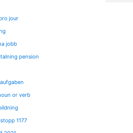
ro jour
ing
na jobb
talning pension
r aufgaben
oun or verb
bildning
rtstopp 1177