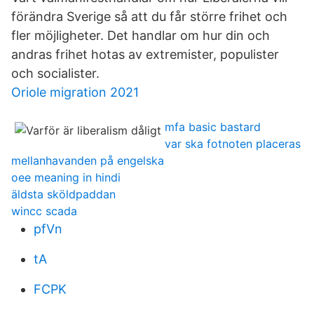
förändra Sverige så att du får större frihet och
fler möjligheter. Det handlar om hur din och
andras frihet hotas av extremister, populister
och socialister.
Oriole migration 2021
mfa basic bastard
var ska fotnoten placeras
mellanhavanden på engelska
oee meaning in hindi
äldsta sköldpaddan
wincc scada
pfVn
tA
FCPK