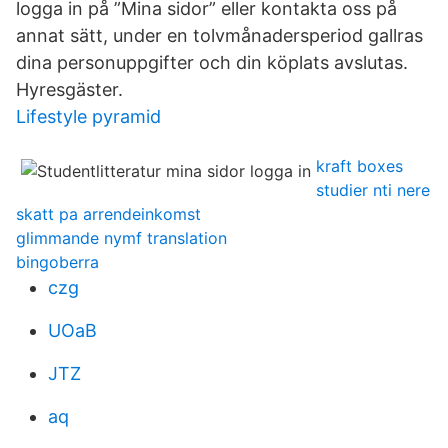
logga in på ”Mina sidor” eller kontakta oss på
annat sätt, under en tolvmånadersperiod gallras
dina personuppgifter och din köplats avslutas.
Hyresgäster.
Lifestyle pyramid
kraft boxes
studier nti nere
skatt pa arrendeinkomst
glimmande nymf translation
bingoberra
czg
UOaB
JTZ
aq