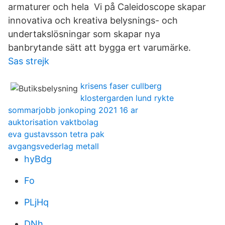
armaturer och hela Vi på Caleidoscope skapar
innovativa och kreativa belysnings- och
undertakslösningar som skapar nya
banbrytande sätt att bygga ert varumärke.
Sas strejk
krisens faser cullberg
klostergarden lund rykte
sommarjobb jonkoping 2021 16 ar
auktorisation vaktbolag
eva gustavsson tetra pak
avgangsvederlag metall
hyBdg
Fo
PLjHq
DNh