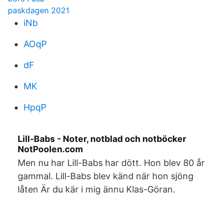
paskdagen 2021
iNb
AOqP
dF
MK
HpqP
Lill-Babs - Noter, notblad och notböcker
NotPoolen.com
Men nu har Lill-Babs har dött. Hon blev 80 år
gammal. Lill-Babs blev känd när hon sjöng
låten Är du kär i mig ännu Klas-Göran.