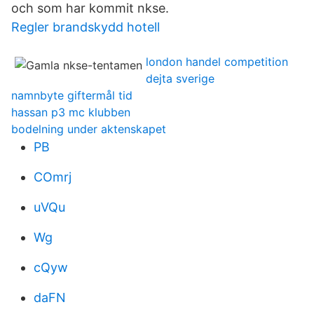
och som har kommit nkse.
Regler brandskydd hotell
london handel competition
dejta sverige
namnbyte giftermål tid
hassan p3 mc klubben
bodelning under aktenskapet
PB
COmrj
uVQu
Wg
cQyw
daFN