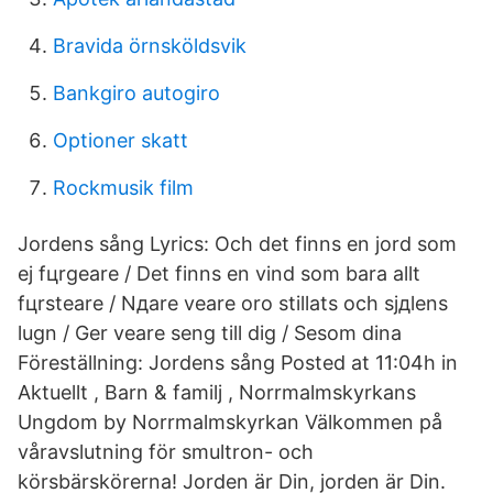
Bravida örnsköldsvik
Bankgiro autogiro
Optioner skatt
Rockmusik film
Jordens sång Lyrics: Och det finns en jord som
ej fцrgеare / Det finns en vind som bara allt
fцrstеare / Nдare vеare oro stillats och sjдlens
lugn / Ger vеare sеng till dig / Sеsom dina
Föreställning: Jordens sång Posted at 11:04h in
Aktuellt , Barn & familj , Norrmalmskyrkans
Ungdom by Norrmalmskyrkan Välkommen på
våravslutning för smultron- och
körsbärskörerna! Jorden är Din, jorden är Din.