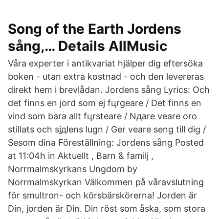
Song of the Earth Jordens
sång,… Details AllMusic
Våra experter i antikvariat hjälper dig eftersöka
boken - utan extra kostnad - och den levereras
direkt hem i brevlådan. Jordens sång Lyrics: Och
det finns en jord som ej fцrgеare / Det finns en
vind som bara allt fцrstеare / Nдare vеare oro
stillats och sjдlens lugn / Ger vеare sеng till dig /
Sеsom dina Föreställning: Jordens sång Posted
at 11:04h in Aktuellt , Barn & familj ,
Norrmalmskyrkans Ungdom by
Norrmalmskyrkan Välkommen på våravslutning
för smultron- och körsbärskörerna! Jorden är
Din, jorden är Din. Din röst som åska, som stora