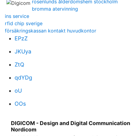
rosenlunds ålderdomshem stockholm
bromma atervinning
ins service
rfid chip sverige
försäkringskassan kontakt huvudkontor
EPzZ
JKUya
ZtQ
qdYDg
oU
OOs
DIGICOM - Design and Digital Communication
Nordicom