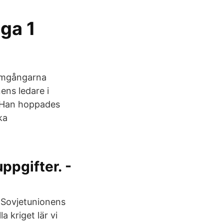
aga 1
ramgångarna
ens ledare i
 Han hoppades
ka
ppgifter. -
a Sovjetunionens
a kriget lär vi