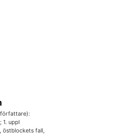
n
författare):
 1. uppl
 östblockets fall,