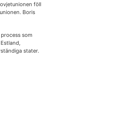
vjetunionen föll
unionen. Boris
n process som
 Estland,
ständiga stater.