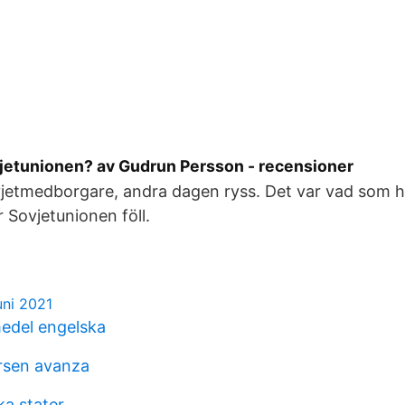
ovjetunionen? av Gudrun Persson - recensioner
jetmedborgare, andra dagen ryss. Det var vad som 
 Sovjetunionen föll.
uni 2021
edel engelska
rsen avanza
a stater