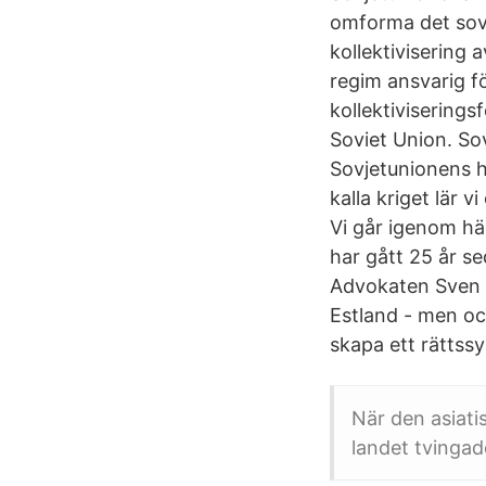
omforma det sov
kollektivisering 
regim ansvarig fö
kollektiviseringsf
Soviet Union. Sov
Sovjetunionens hi
kalla kriget lär 
Vi går igenom h
har gått 25 år s
Advokaten Sven P
Estland - men oc
skapa ett rättss
När den asiat
landet tvingad