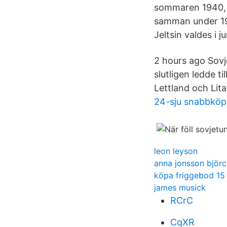
sommaren 1940, m
samman under 199
Jeltsin valdes i j
2 hours ago Sov
slutligen ledde t
Lettland och Lita
24-sju snabbköp
leon leyson
anna jonsson björc
köpa friggebod 15
james musick
RCrC
CqXR