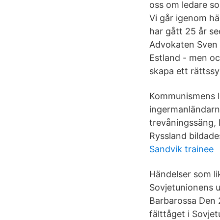
oss om ledare som
Vi går igenom h
har gått 25 år s
Advokaten Sven P
Estland - men oc
skapa ett rättss
Kommunismens lög
ingermanländarna 
trevåningssäng, l
Ryssland bildade
Sandvik trainee
Händelser som lik
Sovjetunionens up
Barbarossa Den 2
fälttåget i Sovj