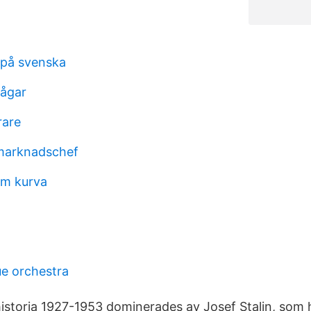
 på svenska
bågar
rare
 marknadschef
öm kurva
ue orchestra
istoria 1927-1953 dominerades av Josef Stalin, som