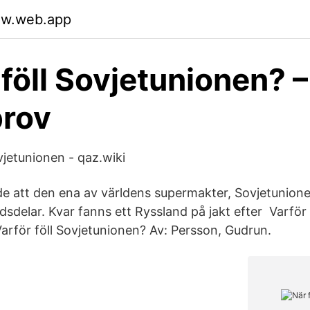
jqw.web.app
 föll Sovjetunionen? –
rov
vjetunionen - qaz.wiki
e att den ena av världens supermakter, Sovjetunionen
dsdelar. Kvar fanns ett Ryssland på jakt efter Varför 
arför föll Sovjetunionen? Av: Persson, Gudrun.