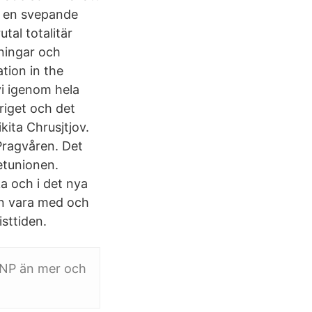
h en svepande
tal totalitär
sningar och
ation in the
vi igenom hela
riget och det
kita Chrusjtjov.
Pragvåren. Det
etunionen.
a och i det nya
an vara med och
sttiden.
BNP än mer och