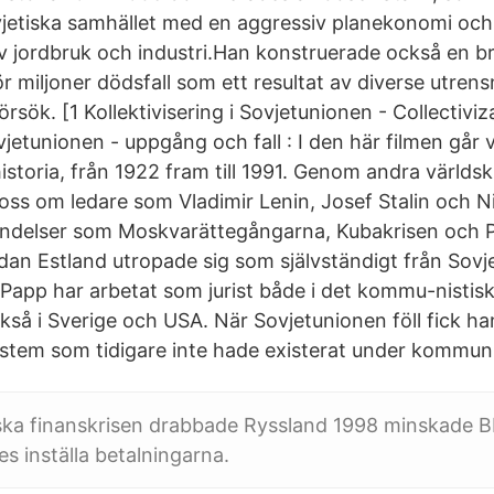
jetiska samhället med en aggressiv planekonomi oc
av jordbruk och industri.Han konstruerade också en bru
r miljoner dödsfall som ett resultat av diverse utren
örsök. [1 Kollektivisering i Sovjetunionen - Collectiviz
jetunionen - uppgång och fall : I den här filmen går 
storia, från 1922 fram till 1991. Genom andra världsk
vi oss om ledare som Vladimir Lenin, Josef Stalin och Ni
ändelser som Moskvarättegångarna, Kubakrisen och 
edan Estland utropade sig som självständigt från Sovj
app har arbetat som jurist både i det kommu-nistisk
kså i Sverige och USA. När Sovjetunionen föll fick h
ystem som tidigare inte hade existerat under kommuni
iska finanskrisen drabbade Ryssland 1998 minskade 
es inställa betalningarna.