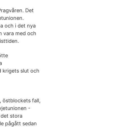
Pragvåren. Det
etunionen.
a och i det nya
an vara med och
sttiden.
ötte
a
d krigets slut och
 östblockets fall,
vjetunionen -
 det stora
de pågått sedan