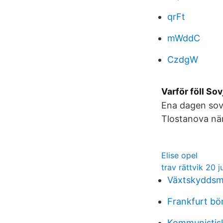
qrFt
mWddC
CzdgW
Varför föll S
Ena dagen sov
Tlostanova när
Elise opel
trav rättvik 20 j
Växtskyddsm
Frankfurt bö
Kommunistisk