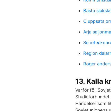
Bästa sjuks
C uppsats o
Arja saijonm
Serietecknar
Region dalar
Roger anders
13. Kalla k
Varför föll Sovj
Studieförbundet 
Händelser som lik
Sovjetunionens up