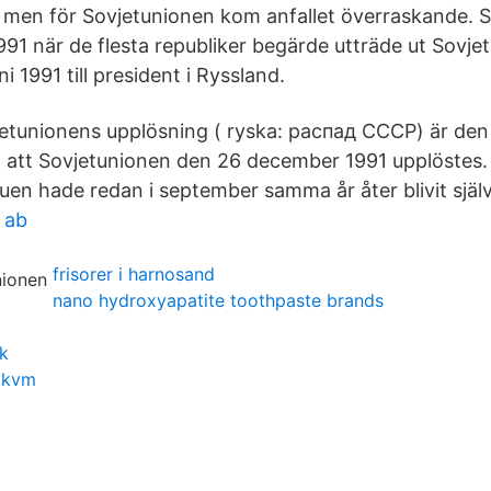
en för Sovjetunionen kom anfallet överraskande. So
1 när de flesta republiker begärde utträde ut Sovjet
uni 1991 till president i Ryssland.
jetunionens upplösning ( ryska: распад СССР) är de
ill att Sovjetunionen den 26 december 1991 upplöstes.
uen hade redan i september samma år åter blivit själv
 ab
frisorer i harnosand
nano hydroxyapatite toothpaste brands
k
 kvm