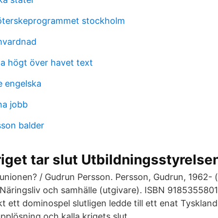
köterskeprogrammet stockholm
mvardnad
aa högt över havet text
e engelska
na jobb
son balder
riget tar slut Utbildningsstyrelse
etunionen? / Gudrun Persson. Persson, Gudrun, 1962- (
Näringsliv och samhälle (utgivare). ISBN 9185355801;
t ett dominospel slutligen ledde till ett enat Tyskland,
plösning och kalla krigets slut.