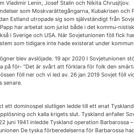
 Vladimir Lenin, Josef Stalin och Nikita Chrusjtjov.
ändelser som Moskvarättegångarna, Kubakrisen och 
edan Estland utropade sig som självständigt från Sovj
app har arbetat som jurist både i det kommu-nistisk
kså i Sverige och USA. När Sovjetunionen föll fick h
ystem som tidigare inte hade existerat under kommuni
ner blev avslöjade. 19 apr 2020 I Sovjetunionen st
på för- ”Det är svårt att förklara för folk den smärt
össen föll ner och vi led av. 26 jan 2019 Sovjet föll vi
s senare.
t ett dominospel slutligen ledde till ett enat Tyskland,
plösning och kalla krigets slut. Tyskland anfaller So
2 juni 1941 inledde Tyskland operation Barbarossa –
etunionen De tyska förberedelserna för Barbarossa ha