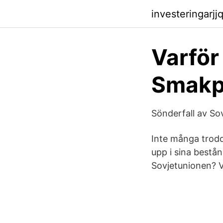
investeringarj
Varför
Smakp
Sönderfall av So
Inte många trodd
upp i sina bestån
Sovjetunionen? V