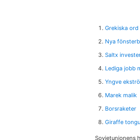
Grekiska ord
Nya fönster
Saltx investe
Lediga jobb
Yngve ekstr
Marek malik
Borsraketer
Giraffe tong
Sovjetunionens h