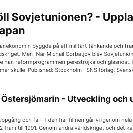
öll Sovjetunionen? - Uppl
tapan
planekonomin byggde på ett militärt tänkande och f
dskriget. Men När Michail Gorbatjov blev Sovjetunion
de han reformprogrammen perestrojka och glasnost.
rmer skulle Published: Stockholm : SNS förlag, Svens
Östersjömarin - Utveckling och u
uppgång och fall : I den här filmen går vi igenom hel
22 fram till 1991. Genom andra världskriget och det kall